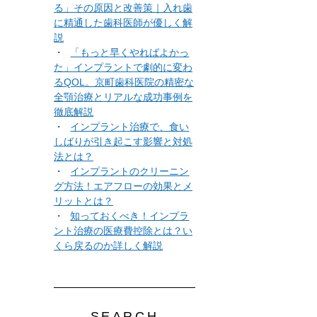
る」その原因と改善策｜入れ歯
に精通した歯科医師が優しく解
説
「もっと早くやればよかっ
た」インプラントで劇的に変わ
るQOL。京町歯科医院の精密な
全顎治療とリアルな成功事例を
徹底解説
インプラント治療で、食い
しばりが引き起こす影響と対処
法とは？
インプラントのクリーニン
グ方法！エアフローの効果とメ
リットとは？
知っておくべき！インプラ
ント治療の医療費控除とは？い
くら戻るのか詳しく解説
SEARCH