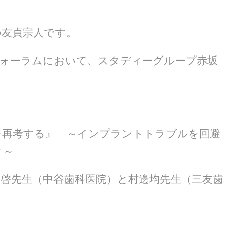
の友貞宗人です。
フォーラムにおいて、スタディーグループ赤坂
を再考する』 ～インプラントトラブルを回避
？～
啓先生（中谷歯科医院）と村邊均先生（三友歯