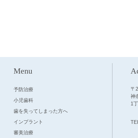
Menu
A
〒2
予防治療
神
小児歯科
1丁
歯を失ってしまった方へ
インプラント
TE
審美治療